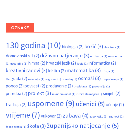
OZNAKE
130 godina
(10)
božić
(3)
biologija
(2)
dan žena
(1)
državno natjecanje
(3)
domovinski rat
(2)
edukacija
(1)
escape room
himna
(2)
hrvatski jezik
(2)
informatika
(2)
(1)
geografija
(1)
ideje
(1)
kreativni radovi
(3)
matematika
(3)
lektira
(2)
misija
(1)
osmaši
(3)
nagrada
(2)
nenasilje
(1)
nogomet
(1)
oproštaj
(1)
osvješćivanje
(1)
ponos
(2)
povijest
(2)
predavanje
(2)
predstava
(1)
prevencija
(1)
projekt
(3)
priredba
(2)
smijeh
(2)
ravnopravnost
(1)
ružičaste majice
(1)
uspomene
(9)
učenici
(5)
tradicija
(2)
učenje
(2)
vrijeme
(7)
zabava
(4)
vukovar
(2)
zagonetke
(1)
znanost
(1)
županijsko natjecanje
(5)
škola
(3)
časna sestra
(1)