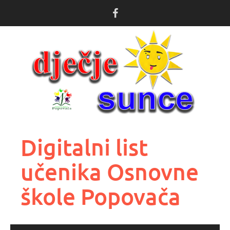
Skoči
do
sadržaja
Digitalni list
učenika Osnovne
škole Popovača