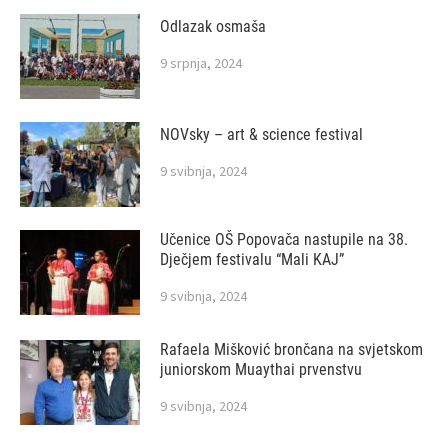
Odlazak osmaša
9 srpnja, 2024
NOVsky – art & science festival
9 svibnja, 2024
Učenice OŠ Popovača nastupile na 38.
Dječjem festivalu “Mali KAJ”
9 svibnja, 2024
Rafaela Mišković brončana na svjetskom
juniorskom Muaythai prvenstvu
9 svibnja, 2024