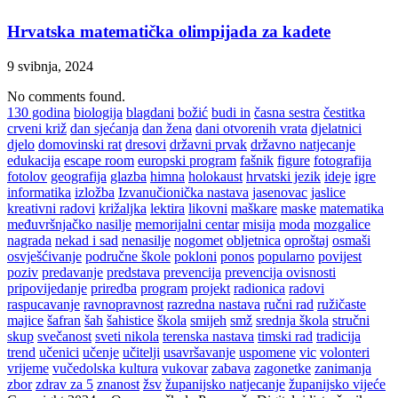
Hrvatska matematička olimpijada za kadete
9 svibnja, 2024
No comments found.
130 godina
biologija
blagdani
božić
budi in
časna sestra
čestitka
crveni križ
dan sjećanja
dan žena
dani otvorenih vrata
djelatnici
djelo
domovinski rat
dresovi
državni prvak
državno natjecanje
edukacija
escape room
europski program
fašnik
figure
fotografija
fotolov
geografija
glazba
himna
holokaust
hrvatski jezik
ideje
igre
informatika
izložba
Izvanučionička nastava
jasenovac
jaslice
kreativni radovi
križaljka
lektira
likovni
maškare
maske
matematika
međuvršnjačko nasilje
memorijalni centar
misija
moda
mozgalice
nagrada
nekad i sad
nenasilje
nogomet
obljetnica
oproštaj
osmaši
osvješćivanje
područne škole
pokloni
ponos
popularno
povijest
poziv
predavanje
predstava
prevencija
prevencija ovisnosti
pripovijedanje
priredba
program
projekt
radionica
radovi
raspucavanje
ravnopravnost
razredna nastava
ručni rad
ružičaste
majice
šafran
šah
šahistice
škola
smijeh
smž
srednja škola
stručni
skup
svečanost
sveti nikola
terenska nastava
timski rad
tradicija
trend
učenici
učenje
učitelji
usavršavanje
uspomene
vic
volonteri
vrijeme
vučedolska kultura
vukovar
zabava
zagonetke
zanimanja
zbor
zdrav za 5
znanost
žsv
županijsko natjecanje
županijsko vijeće