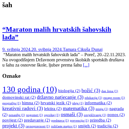
šah
“Maraton malih hrvatskih šahovskih
lađa”
9. svibnja 2024.
20. svibnja 2024.
Tamara Cikuša Dunaj
“Maraton malih hrvatskih šahovskih lađa” – Poreč, 20.-22.11.2023.
Na ovogodišnjem Državnom prvenstvu školskih sportskih društava
u šahu za osnovne škole, ljubav prema šahu
[...]
Oznake
130 godina
(10)
božić
(3)
biologija
(2)
dan žena
(1)
državno natjecanje
(3)
domovinski rat
(2)
edukacija
(1)
escape room
(1)
himna
(2)
hrvatski jezik
(2)
informatika
(2)
geografija
(1)
ideje
(1)
kreativni radovi
(3)
matematika
(3)
lektira
(2)
nagrada
misija
(1)
osmaši
(3)
(2)
ponos
(2)
nenasilje
(1)
nogomet
(1)
oproštaj
(1)
osvješćivanje
(1)
povijest
(2)
predavanje
(2)
priredba
(2)
predstava
(1)
prevencija
(1)
projekt
(3)
smijeh
(2)
tradicija
(2)
ravnopravnost
(1)
ružičaste majice
(1)