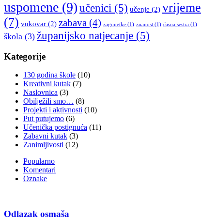
uspomene
(9)
vrijeme
učenici
(5)
učenje
(2)
(7)
zabava
(4)
vukovar
(2)
zagonetke
(1)
znanost
(1)
časna sestra
(1)
županijsko natjecanje
(5)
škola
(3)
Kategorije
130 godina škole
(10)
Kreativni kutak
(7)
Naslovnica
(3)
Obilježili smo…
(8)
Projekti i aktivnosti
(10)
Put putujemo
(6)
Učenička postignuća
(11)
Zabavni kutak
(3)
Zanimljivosti
(12)
Popularno
Komentari
Oznake
Odlazak osmaša