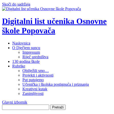
Skoči do sadržaja
Digitalni list učenika Osnovne
škole Popovača
Naslovnica
O Dječjem suncu
Impressum
Riječ uredništva
130 godina škole
Rubrike
Obilježili smo…
Projekti i aktivnosti
Put putujemo
Učenička i školska postignuća i priznanja
Kreativni kutak
Zanimljivosti
Glavni izbornik