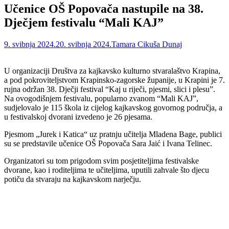
Učenice OŠ Popovača nastupile na 38.
Dječjem festivalu “Mali KAJ”
9. svibnja 2024.
20. svibnja 2024.
Tamara Cikuša Dunaj
U organizaciji Društva za kajkavsko kulturno stvaralaštvo Krapina,
a pod pokroviteljstvom Krapinsko-zagorske županije, u Krapini je 7.
rujna održan 38. Dječji festival “Kaj u riječi, pjesmi, slici i plesu”.
Na ovogodišnjem festivalu, popularno zvanom “Mali KAJ”,
sudjelovalo je 115 škola iz cijelog kajkavskog govornog područja, a
u festivalskoj dvorani izvedeno je 26 pjesama.
Pjesmom „Jurek i Katica“ uz pratnju učitelja Mladena Bage, publici
su se predstavile učenice OŠ Popovača Sara Jaić i Ivana Telinec.
Organizatori su tom prigodom svim posjetiteljima festivalske
dvorane, kao i roditeljima te učiteljima, uputili zahvale što djecu
potiču da stvaraju na kajkavskom narječju.