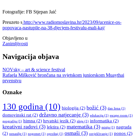
Fotografije: FB Stjepan Jaić
Preuzeto s
http://www.radiomoslavina.hr/2023/09/ucenice-os-
popovaca-nastupile-na-38-djecjem-festivalu-mali-kaj/
Objavljeno u
Zanimljivosti
Navigacija objava
NOVsky – art & science festival
Rafaela Mišković brončana na svjetskom juniorskom Muaythai
prvenstvu
Oznake
130 godina
(10)
božić
(3)
biologija
(2)
dan žena
(1)
državno natjecanje
(3)
domovinski rat
(2)
edukacija
(1)
escape room
(1)
himna
(2)
hrvatski jezik
(2)
informatika
(2)
geografija
(1)
ideje
(1)
kreativni radovi
(3)
matematika
(3)
lektira
(2)
nagrada
misija
(1)
osmaši
(3)
(2)
ponos
(2)
nenasilje
(1)
nogomet
(1)
oproštaj
(1)
osvješćivanje
(1)