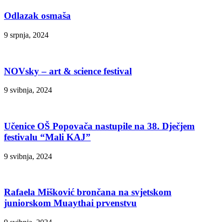
Odlazak osmaša
9 srpnja, 2024
NOVsky – art & science festival
9 svibnja, 2024
Učenice OŠ Popovača nastupile na 38. Dječjem
festivalu “Mali KAJ”
9 svibnja, 2024
Rafaela Mišković brončana na svjetskom
juniorskom Muaythai prvenstvu