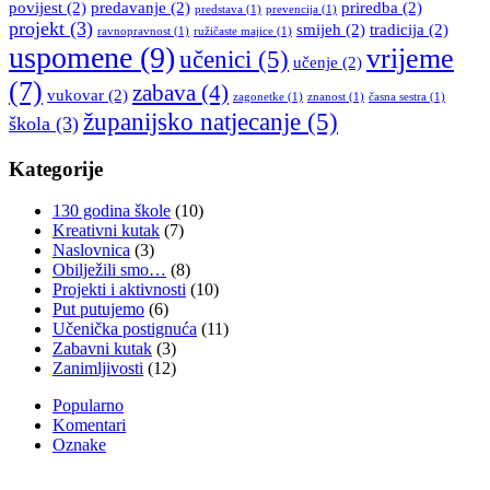
povijest
(2)
predavanje
(2)
priredba
(2)
predstava
(1)
prevencija
(1)
projekt
(3)
smijeh
(2)
tradicija
(2)
ravnopravnost
(1)
ružičaste majice
(1)
uspomene
(9)
vrijeme
učenici
(5)
učenje
(2)
(7)
zabava
(4)
vukovar
(2)
zagonetke
(1)
znanost
(1)
časna sestra
(1)
županijsko natjecanje
(5)
škola
(3)
Kategorije
130 godina škole
(10)
Kreativni kutak
(7)
Naslovnica
(3)
Obilježili smo…
(8)
Projekti i aktivnosti
(10)
Put putujemo
(6)
Učenička postignuća
(11)
Zabavni kutak
(3)
Zanimljivosti
(12)
Popularno
Komentari
Oznake