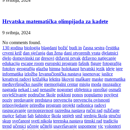
9 svibnja, 2024
Hrvatska matematička olimpijada za kadete
9 svibnja, 2024
No comments found.
130 godina
biologija
blagdani
božić
budi in
časna sestra
čestitka
crveni križ
dan sjećanja
dan žena
dani otvorenih vrata
djelatnici
djelo
domovinski rat
dresovi
državni prvak
državno natjecanje
edukacija
escape room
europski program
fašnik
figure
fotografija
fotolov
geografija
glazba
himna
holokaust
hrvatski jezik
ideje
igre
informatika
izložba
Izvanučionička nastava
jasenovac
jaslice
kreativni radovi
križaljka
lektira
likovni
maškare
maske
matematika
međuvršnjačko nasilje
memorijalni centar
misija
moda
mozgalice
nagrada
nekad i sad
nenasilje
nogomet
obljetnica
oproštaj
osmaši
osvješćivanje
područne škole
pokloni
ponos
popularno
povijest
poziv
predavanje
predstava
prevencija
prevencija ovisnosti
pripovijedanje
priredba
program
projekt
radionica
radovi
raspucavanje
ravnopravnost
razredna nastava
ručni rad
ružičaste
majice
šafran
šah
šahistice
škola
smijeh
smž
srednja škola
stručni
skup
svečanost
sveti nikola
terenska nastava
timski rad
tradicija
trend
učenici
učenje
učitelji
usavršavanje
uspomene
vic
volonteri