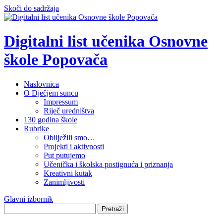
Skoči do sadržaja
Digitalni list učenika Osnovne
škole Popovača
Naslovnica
O Dječjem suncu
Impressum
Riječ uredništva
130 godina škole
Rubrike
Obilježili smo…
Projekti i aktivnosti
Put putujemo
Učenička i školska postignuća i priznanja
Kreativni kutak
Zanimljivosti
Glavni izbornik