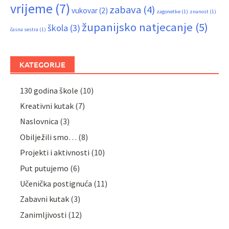
vrijeme
(7)
zabava
(4)
vukovar
(2)
zagonetke
(1)
znanost
(1)
županijsko natjecanje
(5)
škola
(3)
časna sestra
(1)
KATEGORIJE
130 godina škole
(10)
Kreativni kutak
(7)
Naslovnica
(3)
Obilježili smo…
(8)
Projekti i aktivnosti
(10)
Put putujemo
(6)
Učenička postignuća
(11)
Zabavni kutak
(3)
Zanimljivosti
(12)