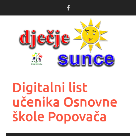
Skoči
do
sadržaja
Digitalni list
učenika Osnovne
škole Popovača