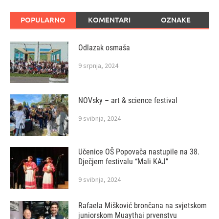
POPULARNO
KOMENTARI
OZNAKE
Odlazak osmaša
9 srpnja, 2024
NOVsky – art & science festival
9 svibnja, 2024
Učenice OŠ Popovača nastupile na 38.
Dječjem festivalu “Mali KAJ”
9 svibnja, 2024
Rafaela Mišković brončana na svjetskom
juniorskom Muaythai prvenstvu