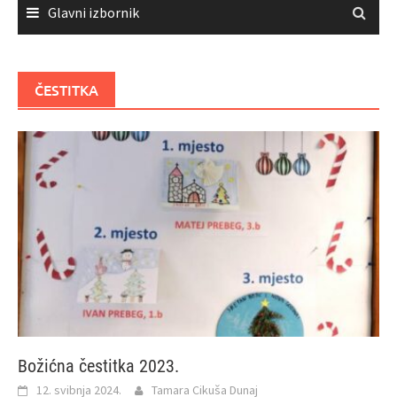
Glavni izbornik
ČESTITKA
Božićna čestitka 2023.
12. svibnja 2024.
Tamara Cikuša Dunaj