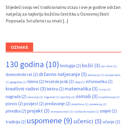
Slijedeći svoju već tradicionalnu stazu i ove je godine održan
natječaj za najbolju božićnu čestitku u Osnovnoj školi
Popovača. Svi učenici su imali
[...]
OZNAKE
130 godina
(10)
božić
(3)
biologija
(2)
dan žena
(1)
državno natjecanje
(3)
domovinski rat
(2)
edukacija
(1)
escape room
himna
(2)
hrvatski jezik
(2)
informatika
(2)
(1)
geografija
(1)
ideje
(1)
kreativni radovi
(3)
matematika
(3)
lektira
(2)
misija
(1)
osmaši
(3)
nagrada
(2)
nenasilje
(1)
nogomet
(1)
oproštaj
(1)
osvješćivanje
(1)
ponos
(2)
povijest
(2)
predavanje
(2)
predstava
(1)
prevencija
(1)
projekt
(3)
priredba
(2)
smijeh
(2)
ravnopravnost
(1)
ružičaste majice
(1)
uspomene
(9)
učenici
(5)
tradicija
(2)
učenje
(2)