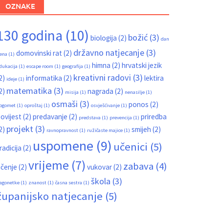
OZNAKE
130 godina
(10)
božić
(3)
biologija
(2)
dan
državno natjecanje
(3)
domovinski rat
(2)
ena
(1)
himna
(2)
hrvatski jezik
dukacija
(1)
escape room
(1)
geografija
(1)
kreativni radovi
(3)
2)
informatika
(2)
lektira
ideje
(1)
matematika
(3)
2)
nagrada
(2)
misija
(1)
nenasilje
(1)
osmaši
(3)
ponos
(2)
ogomet
(1)
oproštaj
(1)
osvješćivanje
(1)
ovijest
(2)
predavanje
(2)
priredba
predstava
(1)
prevencija
(1)
projekt
(3)
2)
smijeh
(2)
ravnopravnost
(1)
ružičaste majice
(1)
uspomene
(9)
učenici
(5)
radicija
(2)
vrijeme
(7)
zabava
(4)
čenje
(2)
vukovar
(2)
škola
(3)
agonetke
(1)
znanost
(1)
časna sestra
(1)
županijsko natjecanje
(5)