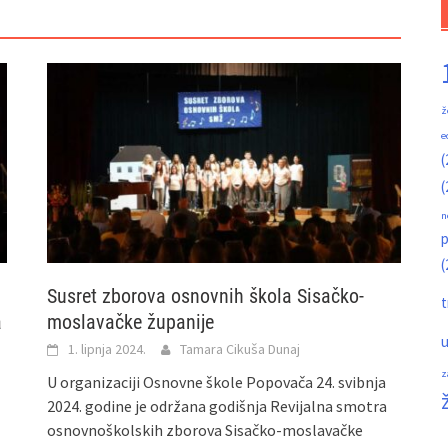
ž
e
(
(
n
p
(
Susret zborova osnovnih škola Sisačko-
t
a
moslavačke županije
u
1. lipnja 2024.
Tamara Cikuša Dunaj
z
U organizaciji Osnovne škole Popovača 24. svibnja
2024. godine je održana godišnja Revijalna smotra
osnovnoškolskih zborova Sisačko-moslavačke