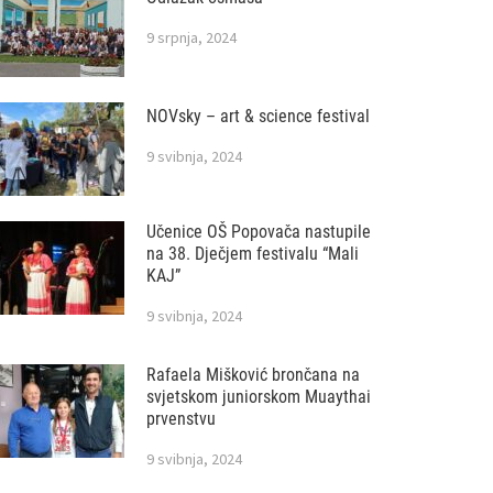
9 srpnja, 2024
NOVsky – art & science festival
9 svibnja, 2024
Učenice OŠ Popovača nastupile
na 38. Dječjem festivalu “Mali
KAJ”
9 svibnja, 2024
Rafaela Mišković brončana na
svjetskom juniorskom Muaythai
prvenstvu
9 svibnja, 2024