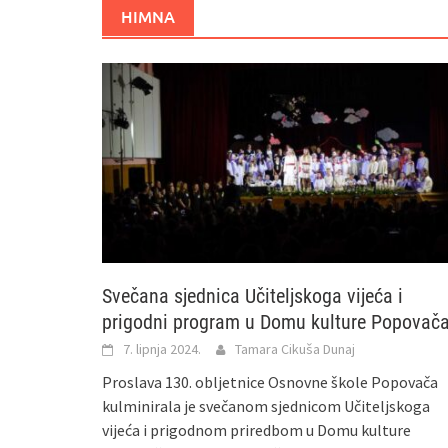
HIMNA
Svečana sjednica Učiteljskoga vijeća i
prigodni program u Domu kulture Popovač
7. lipnja 2024.
Tamara Cikuša Dunaj
Proslava 130. obljetnice Osnovne škole Popovača
kulminirala je svečanom sjednicom Učiteljskoga
vijeća i prigodnom priredbom u Domu kulture