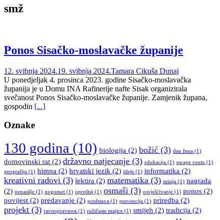
smž
Ponos Sisačko-moslavačke županije
12. svibnja 2024.
19. svibnja 2024.
Tamara Cikuša Dunaj
U ponedjeljak 4. prosinca 2023. godine Sisačko-moslavačka
županija je u Domu INA Rafinerije nafte Sisak organizirala
svečanost Ponos Sisačko-moslavačke županije. Zamjenik župana,
gospodin
[...]
Oznake
130 godina
(10)
božić
(3)
biologija
(2)
dan žena
(1)
državno natjecanje
(3)
domovinski rat
(2)
edukacija
(1)
escape room
(1)
himna
(2)
hrvatski jezik
(2)
informatika
(2)
geografija
(1)
ideje
(1)
kreativni radovi
(3)
matematika
(3)
lektira
(2)
nagrada
misija
(1)
osmaši
(3)
(2)
ponos
(2)
nenasilje
(1)
nogomet
(1)
oproštaj
(1)
osvješćivanje
(1)
povijest
(2)
predavanje
(2)
priredba
(2)
predstava
(1)
prevencija
(1)
projekt
(3)
smijeh
(2)
tradicija
(2)
ravnopravnost
(1)
ružičaste majice
(1)