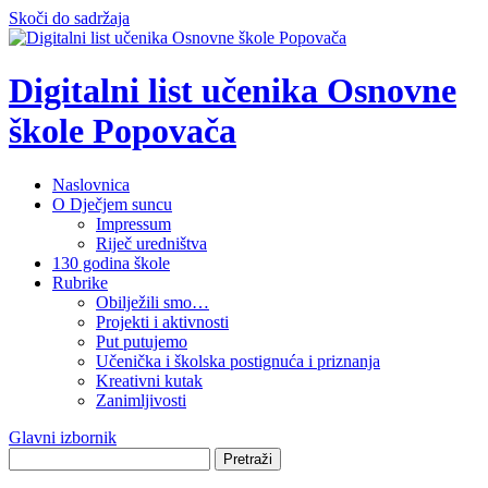
Skoči do sadržaja
Digitalni list učenika Osnovne
škole Popovača
Naslovnica
O Dječjem suncu
Impressum
Riječ uredništva
130 godina škole
Rubrike
Obilježili smo…
Projekti i aktivnosti
Put putujemo
Učenička i školska postignuća i priznanja
Kreativni kutak
Zanimljivosti
Glavni izbornik