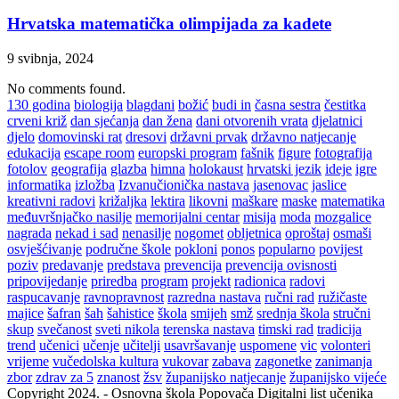
Hrvatska matematička olimpijada za kadete
9 svibnja, 2024
No comments found.
130 godina
biologija
blagdani
božić
budi in
časna sestra
čestitka
crveni križ
dan sjećanja
dan žena
dani otvorenih vrata
djelatnici
djelo
domovinski rat
dresovi
državni prvak
državno natjecanje
edukacija
escape room
europski program
fašnik
figure
fotografija
fotolov
geografija
glazba
himna
holokaust
hrvatski jezik
ideje
igre
informatika
izložba
Izvanučionička nastava
jasenovac
jaslice
kreativni radovi
križaljka
lektira
likovni
maškare
maske
matematika
međuvršnjačko nasilje
memorijalni centar
misija
moda
mozgalice
nagrada
nekad i sad
nenasilje
nogomet
obljetnica
oproštaj
osmaši
osvješćivanje
područne škole
pokloni
ponos
popularno
povijest
poziv
predavanje
predstava
prevencija
prevencija ovisnosti
pripovijedanje
priredba
program
projekt
radionica
radovi
raspucavanje
ravnopravnost
razredna nastava
ručni rad
ružičaste
majice
šafran
šah
šahistice
škola
smijeh
smž
srednja škola
stručni
skup
svečanost
sveti nikola
terenska nastava
timski rad
tradicija
trend
učenici
učenje
učitelji
usavršavanje
uspomene
vic
volonteri
vrijeme
vučedolska kultura
vukovar
zabava
zagonetke
zanimanja
zbor
zdrav za 5
znanost
žsv
županijsko natjecanje
županijsko vijeće
Copyright 2024. - Osnovna škola Popovača Digitalni list učenika