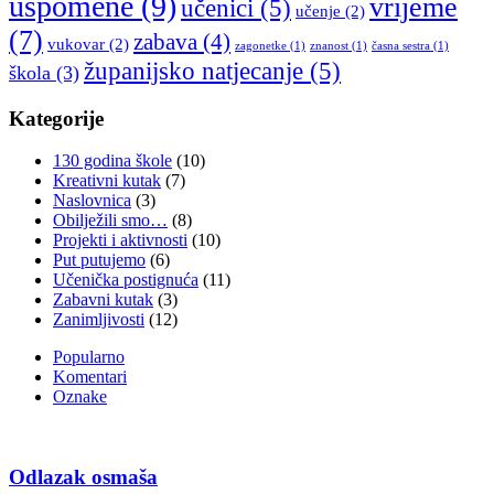
uspomene
(9)
vrijeme
učenici
(5)
učenje
(2)
(7)
zabava
(4)
vukovar
(2)
zagonetke
(1)
znanost
(1)
časna sestra
(1)
županijsko natjecanje
(5)
škola
(3)
Kategorije
130 godina škole
(10)
Kreativni kutak
(7)
Naslovnica
(3)
Obilježili smo…
(8)
Projekti i aktivnosti
(10)
Put putujemo
(6)
Učenička postignuća
(11)
Zabavni kutak
(3)
Zanimljivosti
(12)
Popularno
Komentari
Oznake
Odlazak osmaša