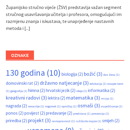
Županijsko stručno vijeće (ŽSV) predstavlja važan segment
stručnog usavršavanja učitelja i profesora, omogućujući im
razmjenu znanja i iskustava, te unaprjeđenje nastavnih
metoda i
[...]
OZNAKE
130 godina
(10)
božić
(3)
biologija
(2)
dan žena
(1)
državno natjecanje
(3)
domovinski rat
(2)
edukacija
(1)
escape room
himna
(2)
hrvatski jezik
(2)
informatika
(2)
(1)
geografija
(1)
ideje
(1)
kreativni radovi
(3)
matematika
(3)
lektira
(2)
misija
(1)
osmaši
(3)
nagrada
(2)
nenasilje
(1)
nogomet
(1)
oproštaj
(1)
osvješćivanje
(1)
ponos
(2)
povijest
(2)
predavanje
(2)
predstava
(1)
prevencija
(1)
projekt
(3)
priredba
(2)
smijeh
(2)
ravnopravnost
(1)
ružičaste majice
(1)