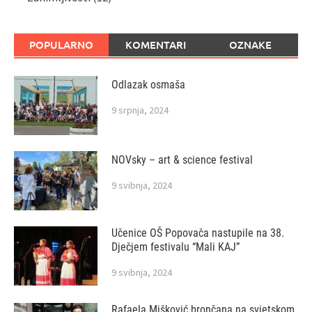
POPULARNO
KOMENTARI
OZNAKE
Odlazak osmaša
9 srpnja, 2024
NOVsky – art & science festival
9 svibnja, 2024
Učenice OŠ Popovača nastupile na 38.
Dječjem festivalu “Mali KAJ”
9 svibnja, 2024
Rafaela Mišković brončana na svjetskom