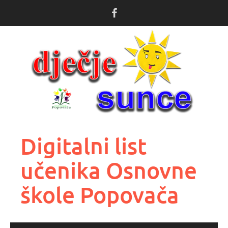
Skoči
do
sadržaja
Digitalni list
učenika Osnovne
škole Popovača