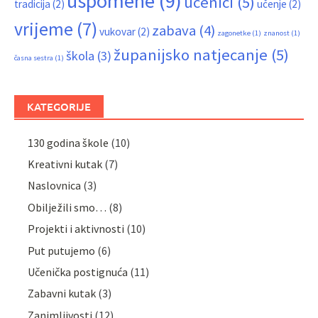
uspomene
(9)
učenici
(5)
tradicija
(2)
učenje
(2)
vrijeme
(7)
zabava
(4)
vukovar
(2)
zagonetke
(1)
znanost
(1)
županijsko natjecanje
(5)
škola
(3)
časna sestra
(1)
KATEGORIJE
130 godina škole
(10)
Kreativni kutak
(7)
Naslovnica
(3)
Obilježili smo…
(8)
Projekti i aktivnosti
(10)
Put putujemo
(6)
Učenička postignuća
(11)
Zabavni kutak
(3)
Zanimljivosti
(12)