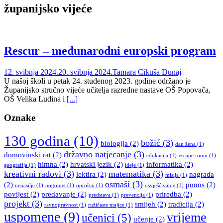
županijsko vijeće
Rescur – međunarodni europski program
12. svibnja 2024.
20. svibnja 2024.
Tamara Cikuša Dunaj
U našoj školi u petak 24. studenog 2023. godine održano je
Županijsko stručno vijeće učitelja razredne nastave OŠ Popovača,
OŠ Velika Ludina i
[...]
Oznake
130 godina
(10)
božić
(3)
biologija
(2)
dan žena
(1)
državno natjecanje
(3)
domovinski rat
(2)
edukacija
(1)
escape room
(1)
himna
(2)
hrvatski jezik
(2)
informatika
(2)
geografija
(1)
ideje
(1)
kreativni radovi
(3)
matematika
(3)
lektira
(2)
nagrada
misija
(1)
osmaši
(3)
(2)
ponos
(2)
nenasilje
(1)
nogomet
(1)
oproštaj
(1)
osvješćivanje
(1)
povijest
(2)
predavanje
(2)
priredba
(2)
predstava
(1)
prevencija
(1)
projekt
(3)
smijeh
(2)
tradicija
(2)
ravnopravnost
(1)
ružičaste majice
(1)
uspomene
(9)
vrijeme
učenici
(5)
učenje
(2)