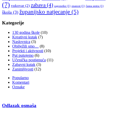
(7)
zabava
(4)
vukovar
(2)
zagonetke
(1)
znanost
(1)
časna sestra
(1)
županijsko natjecanje
(5)
škola
(3)
Kategorije
130 godina škole
(10)
Kreativni kutak
(7)
Naslovnica
(3)
Obilježili smo…
(8)
Projekti i aktivnosti
(10)
Put putujemo
(6)
Učenička postignuća
(11)
Zabavni kutak
(3)
Zanimljivosti
(12)
Popularno
Komentari
Oznake
Odlazak osmaša