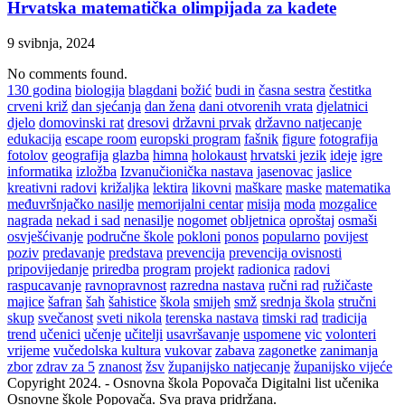
Hrvatska matematička olimpijada za kadete
9 svibnja, 2024
No comments found.
130 godina
biologija
blagdani
božić
budi in
časna sestra
čestitka
crveni križ
dan sjećanja
dan žena
dani otvorenih vrata
djelatnici
djelo
domovinski rat
dresovi
državni prvak
državno natjecanje
edukacija
escape room
europski program
fašnik
figure
fotografija
fotolov
geografija
glazba
himna
holokaust
hrvatski jezik
ideje
igre
informatika
izložba
Izvanučionička nastava
jasenovac
jaslice
kreativni radovi
križaljka
lektira
likovni
maškare
maske
matematika
međuvršnjačko nasilje
memorijalni centar
misija
moda
mozgalice
nagrada
nekad i sad
nenasilje
nogomet
obljetnica
oproštaj
osmaši
osvješćivanje
područne škole
pokloni
ponos
popularno
povijest
poziv
predavanje
predstava
prevencija
prevencija ovisnosti
pripovijedanje
priredba
program
projekt
radionica
radovi
raspucavanje
ravnopravnost
razredna nastava
ručni rad
ružičaste
majice
šafran
šah
šahistice
škola
smijeh
smž
srednja škola
stručni
skup
svečanost
sveti nikola
terenska nastava
timski rad
tradicija
trend
učenici
učenje
učitelji
usavršavanje
uspomene
vic
volonteri
vrijeme
vučedolska kultura
vukovar
zabava
zagonetke
zanimanja
zbor
zdrav za 5
znanost
žsv
županijsko natjecanje
županijsko vijeće
Copyright 2024. - Osnovna škola Popovača Digitalni list učenika
Osnovne škole Popovača. Sva prava pridržana.