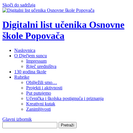
Skoči do sadržaja
Digitalni list učenika Osnovne
škole Popovača
Naslovnica
O Dječjem suncu
Impressum
Riječ uredništva
130 godina škole
Rubrike
Obilježili smo…
Projekti i aktivnosti
Put putujemo
Učenička i školska postignuća i priznanja
Kreativni kutak
Zanimljivosti
Glavni izbornik