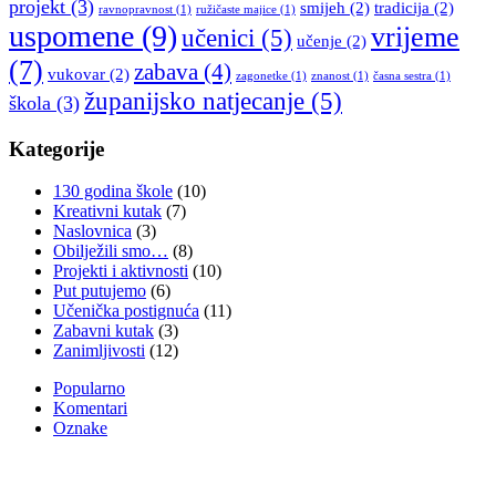
projekt
(3)
smijeh
(2)
tradicija
(2)
ravnopravnost
(1)
ružičaste majice
(1)
uspomene
(9)
vrijeme
učenici
(5)
učenje
(2)
(7)
zabava
(4)
vukovar
(2)
zagonetke
(1)
znanost
(1)
časna sestra
(1)
županijsko natjecanje
(5)
škola
(3)
Kategorije
130 godina škole
(10)
Kreativni kutak
(7)
Naslovnica
(3)
Obilježili smo…
(8)
Projekti i aktivnosti
(10)
Put putujemo
(6)
Učenička postignuća
(11)
Zabavni kutak
(3)
Zanimljivosti
(12)
Popularno
Komentari
Oznake