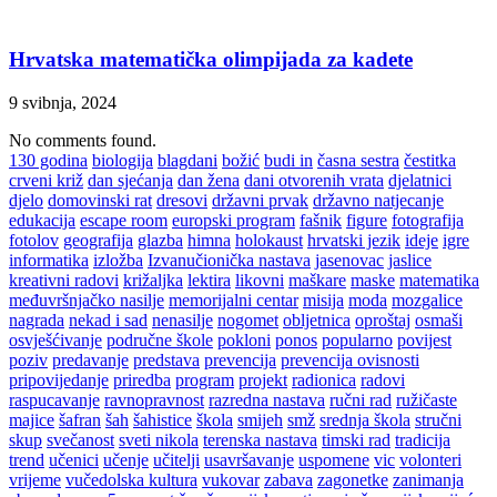
Hrvatska matematička olimpijada za kadete
9 svibnja, 2024
No comments found.
130 godina
biologija
blagdani
božić
budi in
časna sestra
čestitka
crveni križ
dan sjećanja
dan žena
dani otvorenih vrata
djelatnici
djelo
domovinski rat
dresovi
državni prvak
državno natjecanje
edukacija
escape room
europski program
fašnik
figure
fotografija
fotolov
geografija
glazba
himna
holokaust
hrvatski jezik
ideje
igre
informatika
izložba
Izvanučionička nastava
jasenovac
jaslice
kreativni radovi
križaljka
lektira
likovni
maškare
maske
matematika
međuvršnjačko nasilje
memorijalni centar
misija
moda
mozgalice
nagrada
nekad i sad
nenasilje
nogomet
obljetnica
oproštaj
osmaši
osvješćivanje
područne škole
pokloni
ponos
popularno
povijest
poziv
predavanje
predstava
prevencija
prevencija ovisnosti
pripovijedanje
priredba
program
projekt
radionica
radovi
raspucavanje
ravnopravnost
razredna nastava
ručni rad
ružičaste
majice
šafran
šah
šahistice
škola
smijeh
smž
srednja škola
stručni
skup
svečanost
sveti nikola
terenska nastava
timski rad
tradicija
trend
učenici
učenje
učitelji
usavršavanje
uspomene
vic
volonteri
vrijeme
vučedolska kultura
vukovar
zabava
zagonetke
zanimanja