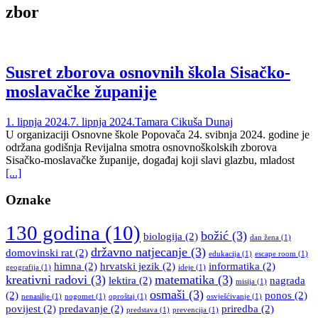
zbor
Susret zborova osnovnih škola Sisačko-
moslavačke županije
1. lipnja 2024.
7. lipnja 2024.
Tamara Cikuša Dunaj
U organizaciji Osnovne škole Popovača 24. svibnja 2024. godine je
održana godišnja Revijalna smotra osnovnoškolskih zborova
Sisačko-moslavačke županije, događaj koji slavi glazbu, mladost
[...]
Oznake
130 godina
(10)
božić
(3)
biologija
(2)
dan žena
(1)
državno natjecanje
(3)
domovinski rat
(2)
edukacija
(1)
escape room
(1)
himna
(2)
hrvatski jezik
(2)
informatika
(2)
geografija
(1)
ideje
(1)
kreativni radovi
(3)
matematika
(3)
lektira
(2)
nagrada
misija
(1)
osmaši
(3)
(2)
ponos
(2)
nenasilje
(1)
nogomet
(1)
oproštaj
(1)
osvješćivanje
(1)
povijest
(2)
predavanje
(2)
priredba
(2)
predstava
(1)
prevencija
(1)