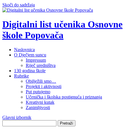
Skoči do sadržaja
Digitalni list učenika Osnovne
škole Popovača
Naslovnica
O Dječjem suncu
Impressum
Riječ uredništva
130 godina škole
Rubrike
Obilježili smo…
Projekti i aktivnosti
Put putujemo
Učenička i školska postignuća i priznanja
Kreativni kutak
Zanimljivosti
Glavni izbornik