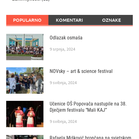
POPULARNO
KOMENTARI
OZNAKE
Odlazak osmaša
9 srpnja, 2024
NOVsky – art & science festival
9 svibnja, 2024
Učenice OŠ Popovača nastupile na 38.
Dječjem festivalu “Mali KAJ”
9 svibnja, 2024
Rafaela Mišković brončana na svjetskom