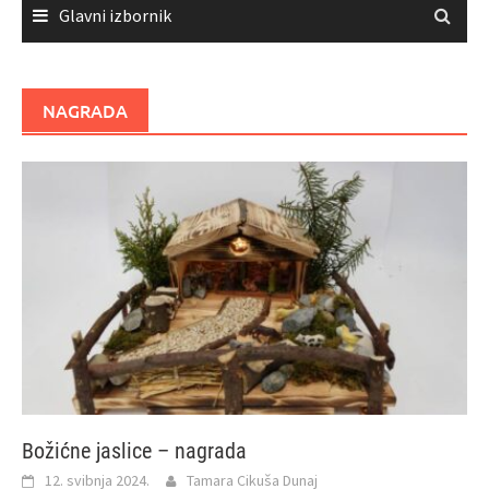
Glavni izbornik
NAGRADA
Božićne jaslice – nagrada
12. svibnja 2024.
Tamara Cikuša Dunaj