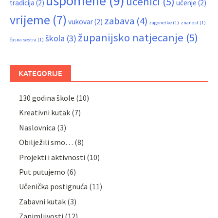
uspomene
(9)
učenici
(5)
tradicija
(2)
učenje
(2)
vrijeme
(7)
zabava
(4)
vukovar
(2)
zagonetke
(1)
znanost
(1)
županijsko natjecanje
(5)
škola
(3)
časna sestra
(1)
KATEGORIJE
130 godina škole
(10)
Kreativni kutak
(7)
Naslovnica
(3)
Obilježili smo…
(8)
Projekti i aktivnosti
(10)
Put putujemo
(6)
Učenička postignuća
(11)
Zabavni kutak
(3)
Zanimljivosti
(12)