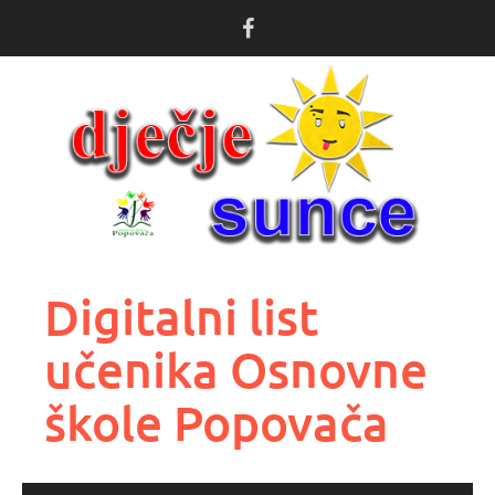
Skoči
do
sadržaja
Digitalni list
učenika Osnovne
škole Popovača