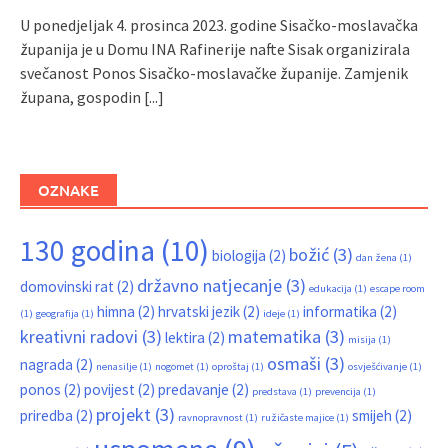
U ponedjeljak 4. prosinca 2023. godine Sisačko-moslavačka
županija je u Domu INA Rafinerije nafte Sisak organizirala
svečanost Ponos Sisačko-moslavačke županije. Zamjenik
župana, gospodin
[...]
OZNAKE
130 godina
(10)
božić
(3)
biologija
(2)
dan žena
(1)
državno natjecanje
(3)
domovinski rat
(2)
edukacija
(1)
escape room
himna
(2)
hrvatski jezik
(2)
informatika
(2)
(1)
geografija
(1)
ideje
(1)
kreativni radovi
(3)
matematika
(3)
lektira
(2)
misija
(1)
osmaši
(3)
nagrada
(2)
nenasilje
(1)
nogomet
(1)
oproštaj
(1)
osvješćivanje
(1)
ponos
(2)
povijest
(2)
predavanje
(2)
predstava
(1)
prevencija
(1)
projekt
(3)
priredba
(2)
smijeh
(2)
ravnopravnost
(1)
ružičaste majice
(1)