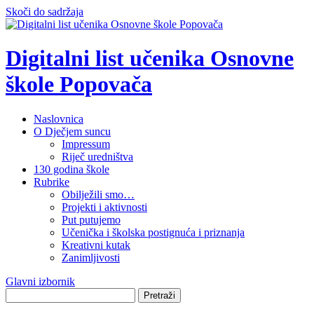
Skoči do sadržaja
Digitalni list učenika Osnovne
škole Popovača
Naslovnica
O Dječjem suncu
Impressum
Riječ uredništva
130 godina škole
Rubrike
Obilježili smo…
Projekti i aktivnosti
Put putujemo
Učenička i školska postignuća i priznanja
Kreativni kutak
Zanimljivosti
Glavni izbornik