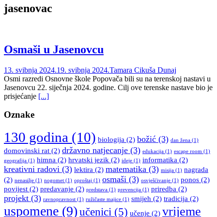
jasenovac
Osmaši u Jasenovcu
13. svibnja 2024.
19. svibnja 2024.
Tamara Cikuša Dunaj
Osmi razredi Osnovne škole Popovača bili su na terenskoj nastavi u
Jasenovcu 22. siječnja 2024. godine. Cilj ove terenske nastave bio je
prisjećanje
[...]
Oznake
130 godina
(10)
božić
(3)
biologija
(2)
dan žena
(1)
državno natjecanje
(3)
domovinski rat
(2)
edukacija
(1)
escape room
(1)
himna
(2)
hrvatski jezik
(2)
informatika
(2)
geografija
(1)
ideje
(1)
kreativni radovi
(3)
matematika
(3)
lektira
(2)
nagrada
misija
(1)
osmaši
(3)
(2)
ponos
(2)
nenasilje
(1)
nogomet
(1)
oproštaj
(1)
osvješćivanje
(1)
povijest
(2)
predavanje
(2)
priredba
(2)
predstava
(1)
prevencija
(1)
projekt
(3)
smijeh
(2)
tradicija
(2)
ravnopravnost
(1)
ružičaste majice
(1)
uspomene
(9)
vrijeme
učenici
(5)
učenje
(2)