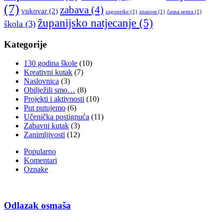
(7)
zabava
(4)
vukovar
(2)
zagonetke
(1)
znanost
(1)
časna sestra
(1)
županijsko natjecanje
(5)
škola
(3)
Kategorije
130 godina škole
(10)
Kreativni kutak
(7)
Naslovnica
(3)
Obilježili smo…
(8)
Projekti i aktivnosti
(10)
Put putujemo
(6)
Učenička postignuća
(11)
Zabavni kutak
(3)
Zanimljivosti
(12)
Popularno
Komentari
Oznake
Odlazak osmaša