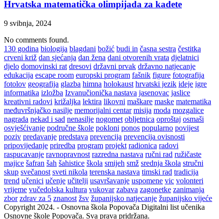
Hrvatska matematička olimpijada za kadete
9 svibnja, 2024
No comments found.
130 godina
biologija
blagdani
božić
budi in
časna sestra
čestitka
crveni križ
dan sjećanja
dan žena
dani otvorenih vrata
djelatnici
djelo
domovinski rat
dresovi
državni prvak
državno natjecanje
edukacija
escape room
europski program
fašnik
figure
fotografija
fotolov
geografija
glazba
himna
holokaust
hrvatski jezik
ideje
igre
informatika
izložba
Izvanučionička nastava
jasenovac
jaslice
kreativni radovi
križaljka
lektira
likovni
maškare
maske
matematika
međuvršnjačko nasilje
memorijalni centar
misija
moda
mozgalice
nagrada
nekad i sad
nenasilje
nogomet
obljetnica
oproštaj
osmaši
osvješćivanje
područne škole
pokloni
ponos
popularno
povijest
poziv
predavanje
predstava
prevencija
prevencija ovisnosti
pripovijedanje
priredba
program
projekt
radionica
radovi
raspucavanje
ravnopravnost
razredna nastava
ručni rad
ružičaste
majice
šafran
šah
šahistice
škola
smijeh
smž
srednja škola
stručni
skup
svečanost
sveti nikola
terenska nastava
timski rad
tradicija
trend
učenici
učenje
učitelji
usavršavanje
uspomene
vic
volonteri
vrijeme
vučedolska kultura
vukovar
zabava
zagonetke
zanimanja
zbor
zdrav za 5
znanost
žsv
županijsko natjecanje
županijsko vijeće
Copyright 2024. - Osnovna škola Popovača Digitalni list učenika
Osnovne škole Popovača. Sva prava pridržana.