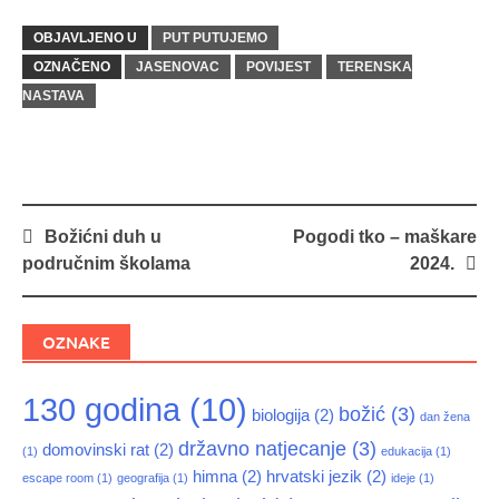
OBJAVLJENO U
PUT PUTUJEMO
OZNAČENO
JASENOVAC
POVIJEST
TERENSKA
NASTAVA
Navigacija
Božićni duh u
Pogodi tko – maškare
objava
područnim školama
2024.
OZNAKE
130 godina
(10)
božić
(3)
biologija
(2)
dan žena
državno natjecanje
(3)
domovinski rat
(2)
(1)
edukacija
(1)
himna
(2)
hrvatski jezik
(2)
escape room
(1)
geografija
(1)
ideje
(1)