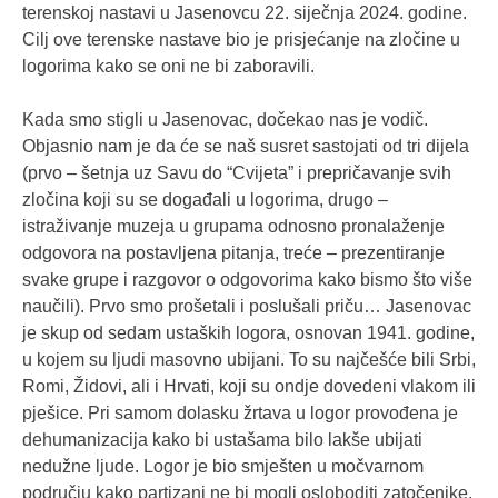
terenskoj nastavi u Jasenovcu 22. siječnja 2024. godine.
Cilj ove terenske nastave bio je prisjećanje na zločine u
logorima kako se oni ne bi zaboravili.
Kada smo stigli u Jasenovac, dočekao nas je vodič.
Objasnio nam je da će se naš susret sastojati od tri dijela
(prvo – šetnja uz Savu do “Cvijeta” i prepričavanje svih
zločina koji su se događali u logorima, drugo –
istraživanje muzeja u grupama odnosno pronalaženje
odgovora na postavljena pitanja, treće – prezentiranje
svake grupe i razgovor o odgovorima kako bismo što više
naučili). Prvo smo prošetali i poslušali priču… Jasenovac
je skup od sedam ustaških logora, osnovan 1941. godine,
u kojem su ljudi masovno ubijani. To su najčešće bili Srbi,
Romi, Židovi, ali i Hrvati, koji su ondje dovedeni vlakom ili
pješice. Pri samom dolasku žrtava u logor provođena je
dehumanizacija kako bi ustašama bilo lakše ubijati
nedužne ljude. Logor je bio smješten u močvarnom
području kako partizani ne bi mogli osloboditi zatočenike.