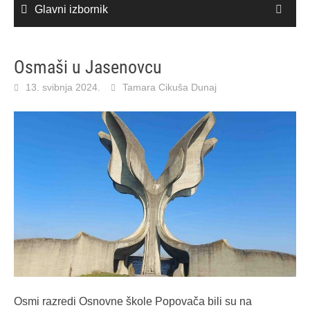
Glavni izbornik
Osmaši u Jasenovcu
13. svibnja 2024.
Tamara Cikuša Dunaj
Osmi razredi Osnovne škole Popovača bili su na