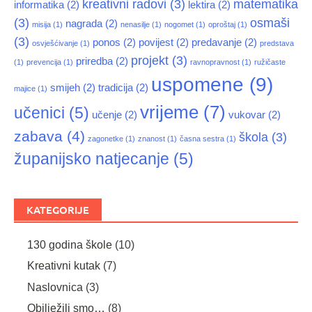
kreativni radovi
(3)
matematika
informatika
(2)
lektira
(2)
(3)
osmaši
nagrada
(2)
misija
(1)
nenasilje
(1)
nogomet
(1)
oproštaj
(1)
(3)
ponos
(2)
povijest
(2)
predavanje
(2)
osvješćivanje
(1)
predstava
projekt
(3)
priredba
(2)
(1)
prevencija
(1)
ravnopravnost
(1)
ružičaste
uspomene
(9)
smijeh
(2)
tradicija
(2)
majice
(1)
vrijeme
(7)
učenici
(5)
učenje
(2)
vukovar
(2)
zabava
(4)
škola
(3)
zagonetke
(1)
znanost
(1)
časna sestra
(1)
županijsko natjecanje
(5)
KATEGORIJE
130 godina škole
(10)
Kreativni kutak
(7)
Naslovnica
(3)
Obilježili smo…
(8)