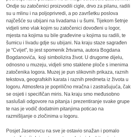
Ondje su zatočenici proizvodili cigle, drvo za pilanu, radili
su u mlinu i na poljoprivredi, a po završetku poslova
najčešće su ubijani na livadama i u šumi. Tijekom šetnje
vidjeli smo vlak kojim su zatočenici dovođeni u logor,
mjesta na kojima su bile građevine u kojima su radili, te
šumicu i livadu gdje su ubijani. Na kraju staze sagrađen
je “Cvijet”, to jest spomenik žrtvama, autora Bogdana
Bogdanovića, koji simbolizira život. U drugome dijelu,
odnosno u muzeju, vidjeli smo staklene ploče s imenima
zatočenika logora. Muzej je pun slikovnih prikaza, raznih
tekstova, geografskih karata i raznih predmeta iz života u
logoru. Atmosfera je poprilično mračna i zastrašujuća, čak
se osjeti i specifičan miris. Na kraju smo međusobno
saslušali odgovore na pitanja i prezentiranje svake grupe
te nas je vodič dodatnim pitanjima poticao na
razmišljanje o zločinima u logoru.
Posjet Jasenovcu na sve je ostavio snažan i pomalo