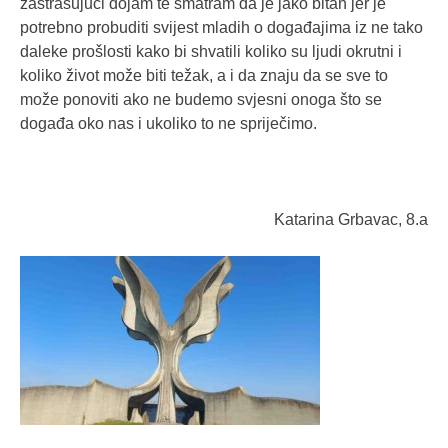
zastrašujući dojam te smatram da je jako bitan jer je
potrebno probuditi svijest mladih o događajima iz ne tako
daleke prošlosti kako bi shvatili koliko su ljudi okrutni i
koliko život može biti težak, a i da znaju da se sve to
može ponoviti ako ne budemo svjesni onoga što se
događa oko nas i ukoliko to ne spriječimo.
Katarina Grbavac, 8.a