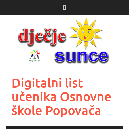
Skoči
do
sadržaja
Digitalni list
učenika Osnovne
škole Popovača