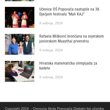
Učenice OŠ Popovača nastupile na 38.
Dječjem festivalu “Mali KAJ”
9 svibnja, 2024
Rafaela Mišković brončana na svjetskom
juniorskom Muaythai prvenstvu
9 svibnja, 2024
Hrvatska matematička olimpijada za
kadete
9 svibnja, 2024
Copyright 2024. - Osnovna škola Popovača Digitalni list učenika