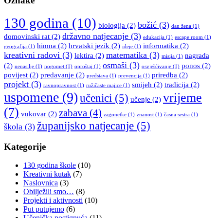
Oznake
130 godina
(10)
božić
(3)
biologija
(2)
dan žena
(1)
državno natjecanje
(3)
domovinski rat
(2)
edukacija
(1)
escape room
(1)
himna
(2)
hrvatski jezik
(2)
informatika
(2)
geografija
(1)
ideje
(1)
kreativni radovi
(3)
matematika
(3)
lektira
(2)
nagrada
misija
(1)
osmaši
(3)
(2)
ponos
(2)
nenasilje
(1)
nogomet
(1)
oproštaj
(1)
osvješćivanje
(1)
povijest
(2)
predavanje
(2)
priredba
(2)
predstava
(1)
prevencija
(1)
projekt
(3)
smijeh
(2)
tradicija
(2)
ravnopravnost
(1)
ružičaste majice
(1)
uspomene
(9)
vrijeme
učenici
(5)
učenje
(2)
(7)
zabava
(4)
vukovar
(2)
zagonetke
(1)
znanost
(1)
časna sestra
(1)
županijsko natjecanje
(5)
škola
(3)
Kategorije
130 godina škole
(10)
Kreativni kutak
(7)
Naslovnica
(3)
Obilježili smo…
(8)
Projekti i aktivnosti
(10)
Put putujemo
(6)
Učenička postignuća
(11)