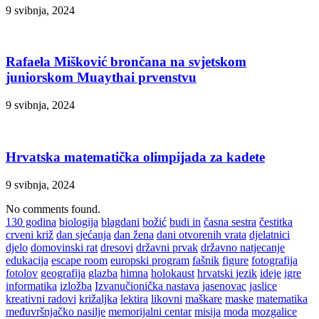
9 svibnja, 2024
Rafaela Mišković brončana na svjetskom
juniorskom Muaythai prvenstvu
9 svibnja, 2024
Hrvatska matematička olimpijada za kadete
9 svibnja, 2024
No comments found.
130 godina
biologija
blagdani
božić
budi in
časna sestra
čestitka
crveni križ
dan sjećanja
dan žena
dani otvorenih vrata
djelatnici
djelo
domovinski rat
dresovi
državni prvak
državno natjecanje
edukacija
escape room
europski program
fašnik
figure
fotografija
fotolov
geografija
glazba
himna
holokaust
hrvatski jezik
ideje
igre
informatika
izložba
Izvanučionička nastava
jasenovac
jaslice
kreativni radovi
križaljka
lektira
likovni
maškare
maske
matematika
međuvršnjačko nasilje
memorijalni centar
misija
moda
mozgalice