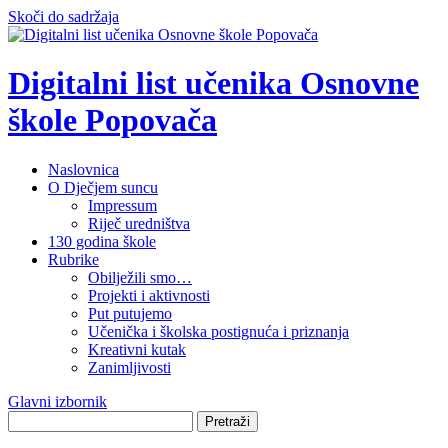
Skoči do sadržaja
Digitalni list učenika Osnovne
škole Popovača
Naslovnica
O Dječjem suncu
Impressum
Riječ uredništva
130 godina škole
Rubrike
Obilježili smo…
Projekti i aktivnosti
Put putujemo
Učenička i školska postignuća i priznanja
Kreativni kutak
Zanimljivosti
Glavni izbornik