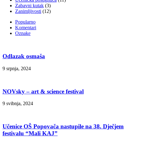
Zabavni kutak
(3)
Zanimljivosti
(12)
Popularno
Komentari
Oznake
Odlazak osmaša
9 srpnja, 2024
NOVsky – art & science festival
9 svibnja, 2024
Učenice OŠ Popovača nastupile na 38. Dječjem
festivalu “Mali KAJ”