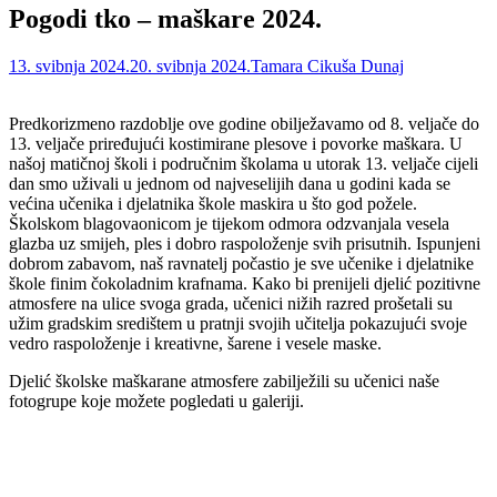
Pogodi tko – maškare 2024.
13. svibnja 2024.
20. svibnja 2024.
Tamara Cikuša Dunaj
Predkorizmeno razdoblje ove godine obilježavamo od 8. veljače do
13. veljače priređujući kostimirane plesove i povorke maškara. U
našoj matičnoj školi i područnim školama u utorak 13. veljače cijeli
dan smo uživali u jednom od najveselijih dana u godini kada se
većina učenika i djelatnika škole maskira u što god požele.
Školskom blagovaonicom je tijekom odmora odzvanjala vesela
glazba uz smijeh, ples i dobro raspoloženje svih prisutnih. Ispunjeni
dobrom zabavom, naš ravnatelj počastio je sve učenike i djelatnike
škole finim čokoladnim krafnama. Kako bi prenijeli djelić pozitivne
atmosfere na ulice svoga grada, učenici nižih razred prošetali su
užim gradskim središtem u pratnji svojih učitelja pokazujući svoje
vedro raspoloženje i kreativne, šarene i vesele maske.
Djelić školske maškarane atmosfere zabilježili su učenici naše
fotogrupe koje možete pogledati u galeriji.