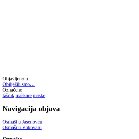
Objavljeno u
Obilježili smo…
Označeno
fašnik
maškare
maske
Navigacija objava
Osmaši u Jasenovcu
Osmaši u Vukovaru