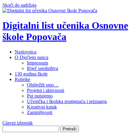
Skoči do sadržaja
Digitalni list učenika Osnovne
škole Popovača
Naslovnica
O Dječjem suncu
Impressum
Riječ uredništva
130 godina škole
Rubrike
Obilježili smo…
Projekti i aktivnosti
Put putujemo
Učenička i školska postignuća i priznanja
Kreativni kutak
Zanimljivosti
Glavni izbornik