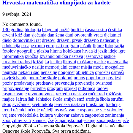
Hrvatska matematička olimpijada za kadete
9 svibnja, 2024
No comments found.
130 godina
biologija
blagdani
božić
budi in
časna sestra
čestitka
crveni križ
dan sjećanja
dan žena
dani otvorenih vrata
djelatnici
djelo
domovinski rat
dresovi
državni prvak
državno natjecanje
edukacija
escape room
europski program
fašnik
figure
fotografija
fotolov
geografija
glazba
himna
holokaust
hrvatski jezik
ideje
igre
informatika
izložba
Izvanučionička nastava
jasenovac
jaslice
kreativni radovi
križaljka
lektira
likovni
maškare
maske
matematika
međuvršnjačko nasilje
memorijalni centar
misija
moda
mozgalice
nagrada
nekad i sad
nenasilje
nogomet
obljetnica
oproštaj
osmaši
osvješćivanje
područne škole
pokloni
ponos
popularno
povijest
poziv
predavanje
predstava
prevencija
prevencija ovisnosti
pripovijedanje
priredba
program
projekt
radionica
radovi
raspucavanje
ravnopravnost
razredna nastava
ručni rad
ružičaste
majice
šafran
šah
šahistice
škola
smijeh
smž
srednja škola
stručni
skup
svečanost
sveti nikola
terenska nastava
timski rad
tradicija
trend
učenici
učenje
učitelji
usavršavanje
uspomene
vic
volonteri
vrijeme
vučedolska kultura
vukovar
zabava
zagonetke
zanimanja
zbor
zdrav za 5
znanost
žsv
županijsko natjecanje
županijsko vijeće
Copyright 2024. - Osnovna škola Popovača Digitalni list učenika
Osnovne škole Popovača. Sva prava pridržana.