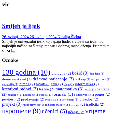
vic
Smijeh je lijek
26. svibnja 2024.
26. svibnja 2024.
Natalija Šlehta
Smijeh je univerzalni jezik koji spaja ljude, a vicevi su jedan od
najboljih načina za širenje radosti i dobrog raspoloženja. Pripremite
se za
[...]
Oznake
130 godina
(10)
božić
(3)
biologija
(2)
dan žena
(1)
državno natjecanje
(3)
domovinski rat
(2)
edukacija
(1)
escape room
(1)
himna
(2)
hrvatski jezik
(2)
informatika
(2)
geografija
(1)
ideje
(1)
kreativni radovi
(3)
matematika
(3)
lektira
(2)
nagrada
misija
(1)
osmaši
(3)
(2)
ponos
(2)
nenasilje
(1)
nogomet
(1)
oproštaj
(1)
osvješćivanje
(1)
povijest
(2)
predavanje
(2)
priredba
(2)
predstava
(1)
prevencija
(1)
projekt
(3)
smijeh
(2)
tradicija
(2)
ravnopravnost
(1)
ružičaste majice
(1)
uspomene
(9)
vrijeme
učenici
(5)
učenje
(2)