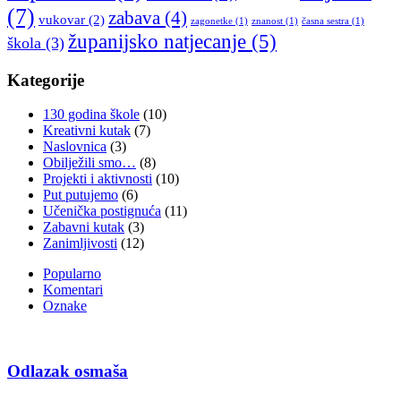
(7)
zabava
(4)
vukovar
(2)
zagonetke
(1)
znanost
(1)
časna sestra
(1)
županijsko natjecanje
(5)
škola
(3)
Kategorije
130 godina škole
(10)
Kreativni kutak
(7)
Naslovnica
(3)
Obilježili smo…
(8)
Projekti i aktivnosti
(10)
Put putujemo
(6)
Učenička postignuća
(11)
Zabavni kutak
(3)
Zanimljivosti
(12)
Popularno
Komentari
Oznake
Odlazak osmaša