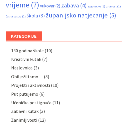
vrijeme
(7)
zabava
(4)
vukovar
(2)
zagonetke
(1)
znanost
(1)
županijsko natjecanje
(5)
škola
(3)
časna sestra
(1)
KATEGORIJE
130 godina škole
(10)
Kreativni kutak
(7)
Naslovnica
(3)
Obilježili smo…
(8)
Projekti i aktivnosti
(10)
Put putujemo
(6)
Učenička postignuća
(11)
Zabavni kutak
(3)
Zanimljivosti
(12)