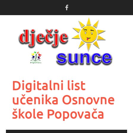
Skoči
do
sadržaja
Digitalni list
učenika Osnovne
škole Popovača