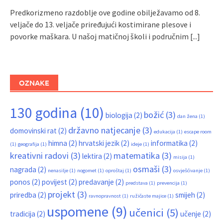
Predkorizmeno razdoblje ove godine obilježavamo od 8.
veljače do 13. veljače priređujući kostimirane plesove i
povorke maškara. U našoj matičnoj školi i područnim
[...]
OZNAKE
130 godina
(10)
božić
(3)
biologija
(2)
dan žena
(1)
državno natjecanje
(3)
domovinski rat
(2)
edukacija
(1)
escape room
himna
(2)
hrvatski jezik
(2)
informatika
(2)
(1)
geografija
(1)
ideje
(1)
kreativni radovi
(3)
matematika
(3)
lektira
(2)
misija
(1)
osmaši
(3)
nagrada
(2)
nenasilje
(1)
nogomet
(1)
oproštaj
(1)
osvješćivanje
(1)
ponos
(2)
povijest
(2)
predavanje
(2)
predstava
(1)
prevencija
(1)
projekt
(3)
priredba
(2)
smijeh
(2)
ravnopravnost
(1)
ružičaste majice
(1)
uspomene
(9)
učenici
(5)
tradicija
(2)
učenje
(2)