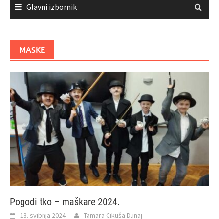
Glavni izbornik
MASKE
Pogodi tko – maškare 2024.
13. svibnja 2024.
Tamara Cikuša Dunaj