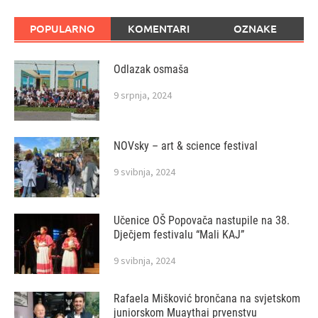
POPULARNO
KOMENTARI
OZNAKE
Odlazak osmaša
9 srpnja, 2024
NOVsky – art & science festival
9 svibnja, 2024
Učenice OŠ Popovača nastupile na 38.
Dječjem festivalu “Mali KAJ”
9 svibnja, 2024
Rafaela Mišković brončana na svjetskom
juniorskom Muaythai prvenstvu