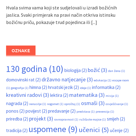
Hvala svima vama koji ste sudjelovali u izradi božićnih
jaslica. Svaki primjerak na pravi način otkriva istinsku
božićnu priču, pokazuje trud pojedinca ili
[...]
OZNAKE
130 godina
(10)
božić
(3)
biologija
(2)
dan žena
(1)
državno natjecanje
(3)
domovinski rat
(2)
edukacija
(1)
escape room
himna
(2)
hrvatski jezik
(2)
informatika
(2)
(1)
geografija
(1)
ideje
(1)
kreativni radovi
(3)
matematika
(3)
lektira
(2)
misija
(1)
osmaši
(3)
nagrada
(2)
nenasilje
(1)
nogomet
(1)
oproštaj
(1)
osvješćivanje
(1)
ponos
(2)
povijest
(2)
predavanje
(2)
predstava
(1)
prevencija
(1)
projekt
(3)
priredba
(2)
smijeh
(2)
ravnopravnost
(1)
ružičaste majice
(1)
uspomene
(9)
učenici
(5)
tradicija
(2)
učenje
(2)