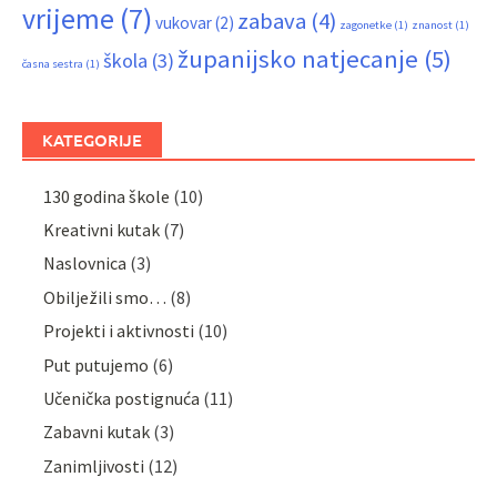
vrijeme
(7)
zabava
(4)
vukovar
(2)
zagonetke
(1)
znanost
(1)
županijsko natjecanje
(5)
škola
(3)
časna sestra
(1)
KATEGORIJE
130 godina škole
(10)
Kreativni kutak
(7)
Naslovnica
(3)
Obilježili smo…
(8)
Projekti i aktivnosti
(10)
Put putujemo
(6)
Učenička postignuća
(11)
Zabavni kutak
(3)
Zanimljivosti
(12)