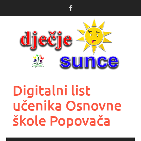
Skoči
do
sadržaja
Digitalni list
učenika Osnovne
škole Popovača