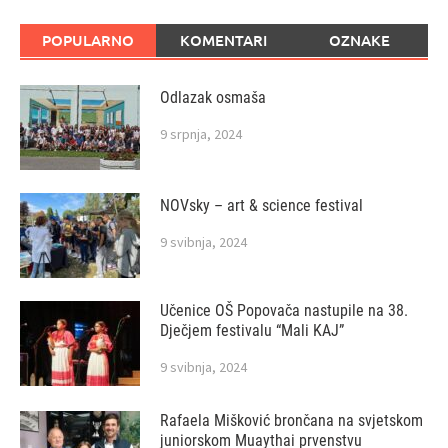
POPULARNO
KOMENTARI
OZNAKE
Odlazak osmaša
9 srpnja, 2024
NOVsky – art & science festival
9 svibnja, 2024
Učenice OŠ Popovača nastupile na 38.
Dječjem festivalu “Mali KAJ”
9 svibnja, 2024
Rafaela Mišković brončana na svjetskom
juniorskom Muaythai prvenstvu