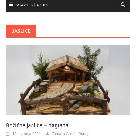
Glavni izbornik
JASLICE
Božićne jaslice – nagrada
12. svibnja 2024.
Tamara Cikuša Dunaj