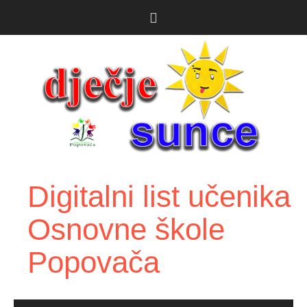
Skoči
do
sadržaja
Digitalni list učenika
Osnovne škole
Popovača