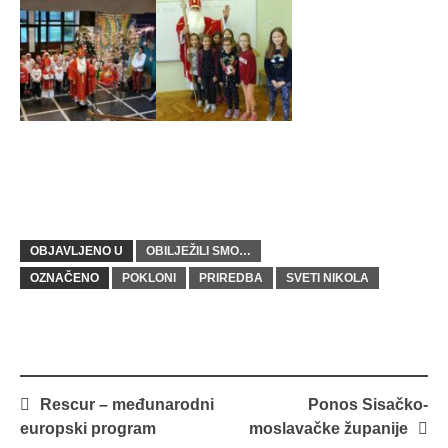
OBJAVLJENO U
OBILJEŽILI SMO…
OZNAČENO
POKLONI
PRIREDBA
SVETI NIKOLA
Navigacija
Rescur – međunarodni
Ponos Sisačko-
objava
europski program
moslavačke županije