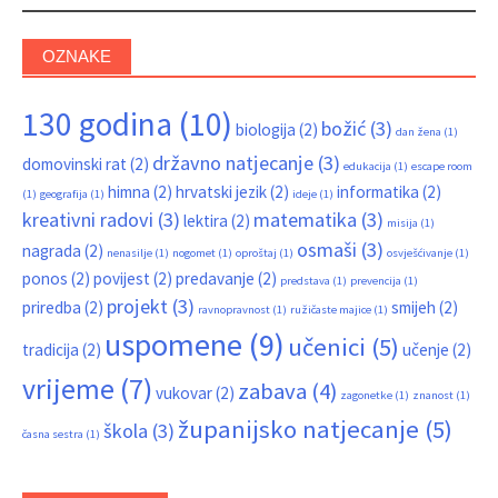
OZNAKE
130 godina
(10)
božić
(3)
biologija
(2)
dan žena
(1)
državno natjecanje
(3)
domovinski rat
(2)
edukacija
(1)
escape room
himna
(2)
hrvatski jezik
(2)
informatika
(2)
(1)
geografija
(1)
ideje
(1)
kreativni radovi
(3)
matematika
(3)
lektira
(2)
misija
(1)
osmaši
(3)
nagrada
(2)
nenasilje
(1)
nogomet
(1)
oproštaj
(1)
osvješćivanje
(1)
ponos
(2)
povijest
(2)
predavanje
(2)
predstava
(1)
prevencija
(1)
projekt
(3)
priredba
(2)
smijeh
(2)
ravnopravnost
(1)
ružičaste majice
(1)
uspomene
(9)
učenici
(5)
tradicija
(2)
učenje
(2)
vrijeme
(7)
zabava
(4)
vukovar
(2)
zagonetke
(1)
znanost
(1)
županijsko natjecanje
(5)
škola
(3)
časna sestra
(1)