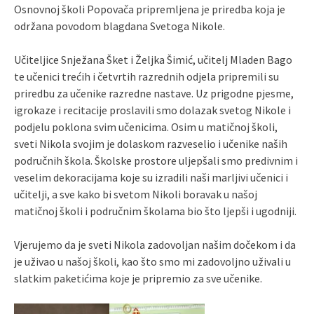
Osnovnoj školi Popovača pripremljena je priredba koja je
održana povodom blagdana Svetoga Nikole.
Učiteljice Snježana Šket i Željka Šimić, učitelj Mladen Bago
te učenici trećih i četvrtih razrednih odjela pripremili su
priredbu za učenike razredne nastave. Uz prigodne pjesme,
igrokaze i recitacije proslavili smo dolazak svetog Nikole i
podjelu poklona svim učenicima. Osim u matičnoj školi,
sveti Nikola svojim je dolaskom razveselio i učenike naših
područnih škola. Školske prostore uljepšali smo predivnim i
veselim dekoracijama koje su izradili naši marljivi učenici i
učitelji, a sve kako bi svetom Nikoli boravak u našoj
matičnoj školi i područnim školama bio što ljepši i ugodniji.
Vjerujemo da je sveti Nikola zadovoljan našim dočekom i da
je uživao u našoj školi, kao što smo mi zadovoljno uživali u
slatkim paketićima koje je pripremio za sve učenike.