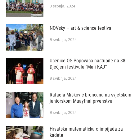
9 srpnja, 2024
NOVsky – art & science festival
9 svibnja, 2024
Učenice OŠ Popovača nastupile na 38.
Dječjem festivalu “Mali KAJ”
9 svibnja, 2024
Rafaela Mišković brončana na svjetskom
juniorskom Muaythai prvenstvu
9 svibnja, 2024
Hrvatska matematička olimpijada za
kadete