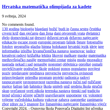
Hrvatska matematička olimpijada za kadete
9 svibnja, 2024
No comments found.
130 godina
biologija
blagdani
božić
budi in
časna sestra
čestitka
crveni križ
dan sjećanja
dan žena
dani otvorenih vrata
djelatnici
djelo
domovinski rat
dresovi
državni prvak
državno natjecanje
edukacija
escape room
europski program
fašnik
figure
fotografija
fotolov
geografija
glazba
himna
holokaust
hrvatski jezik
ideje
igre
informatika
izložba
Izvanučionička nastava
jasenovac
jaslice
kreativni radovi
križaljka
lektira
likovni
maškare
maske
matematika
međuvršnjačko nasilje
memorijalni centar
misija
moda
mozgalice
nagrada
nekad i sad
nenasilje
nogomet
obljetnica
oproštaj
osmaši
osvješćivanje
područne škole
pokloni
ponos
popularno
povijest
poziv
predavanje
predstava
prevencija
prevencija ovisnosti
pripovijedanje
priredba
program
projekt
radionica
radovi
raspucavanje
ravnopravnost
razredna nastava
ručni rad
ružičaste
majice
šafran
šah
šahistice
škola
smijeh
smž
srednja škola
stručni
skup
svečanost
sveti nikola
terenska nastava
timski rad
tradicija
trend
učenici
učenje
učitelji
usavršavanje
uspomene
vic
volonteri
vrijeme
vučedolska kultura
vukovar
zabava
zagonetke
zanimanja
zbor
zdrav za 5
znanost
žsv
županijsko natjecanje
županijsko vijeće
Copyright 2024. - Osnovna škola Popovača Digitalni list učenika