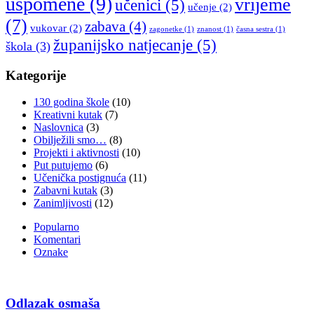
uspomene
(9)
vrijeme
učenici
(5)
učenje
(2)
(7)
zabava
(4)
vukovar
(2)
zagonetke
(1)
znanost
(1)
časna sestra
(1)
županijsko natjecanje
(5)
škola
(3)
Kategorije
130 godina škole
(10)
Kreativni kutak
(7)
Naslovnica
(3)
Obilježili smo…
(8)
Projekti i aktivnosti
(10)
Put putujemo
(6)
Učenička postignuća
(11)
Zabavni kutak
(3)
Zanimljivosti
(12)
Popularno
Komentari
Oznake
Odlazak osmaša