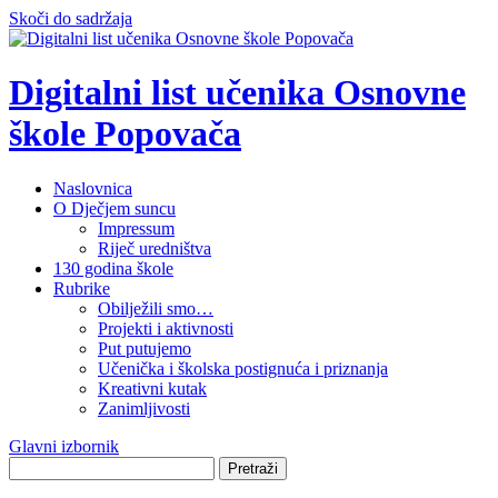
Skoči do sadržaja
Digitalni list učenika Osnovne
škole Popovača
Naslovnica
O Dječjem suncu
Impressum
Riječ uredništva
130 godina škole
Rubrike
Obilježili smo…
Projekti i aktivnosti
Put putujemo
Učenička i školska postignuća i priznanja
Kreativni kutak
Zanimljivosti
Glavni izbornik