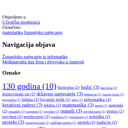
Objavljeno u
Učenička postignuća
Označeno
matematika
županijsko natjecanje
Navigacija objava
Županijsko natjecanje iz informatike
Međunarodni dan žena i djevojaka u znanosti
Oznake
130 godina
(10)
božić
(3)
biologija
(2)
dan žena
(1)
državno natjecanje
(3)
domovinski rat
(2)
edukacija
(1)
escape room
(1)
himna
(2)
hrvatski jezik
(2)
informatika
(2)
geografija
(1)
ideje
(1)
kreativni radovi
(3)
matematika
(3)
lektira
(2)
nagrada
misija
(1)
osmaši
(3)
(2)
ponos
(2)
nenasilje
(1)
nogomet
(1)
oproštaj
(1)
osvješćivanje
(1)
povijest
(2)
predavanje
(2)
priredba
(2)
predstava
(1)
prevencija
(1)
projekt
(3)
smijeh
(2)
tradicija
(2)
ravnopravnost
(1)
ružičaste majice
(1)