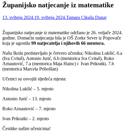
Županijsko natjecanje iz matematike
13. svibnja 2024.
19. svibnja 2024.
Tamara Cikuša Dunaj
Županijsko natjecanje iz matematike održano je 26. veljače 2024.
godine. Domaćin natjecanja bila je OŠ Zorke Sever iz Popovače
koja je ugostila
99 natjecatelja i njihovih 66 mentora.
Našu školu predstavljalo je četvero učenika; Nikolina Lukšić, 6.a
(Iva Cvitaš), Antonio Jurić, 6.b (mentorica Iva Cvitaš), Roko
Arnautović, 7.a (mentorica Maja Hainc) i Ivan Prikratki, 7.b
(mentorica Marcela Pribolšan)
Učenici su osvojili sljedeća mjesta:
Nikolina Lukšić – 5. mjesto
Antonio Jurić – 13. mjesto
Roko Arnautović – 7. mjesto
Ivan Prikratki – 2. mjesto
Čestitke našim učenicima!