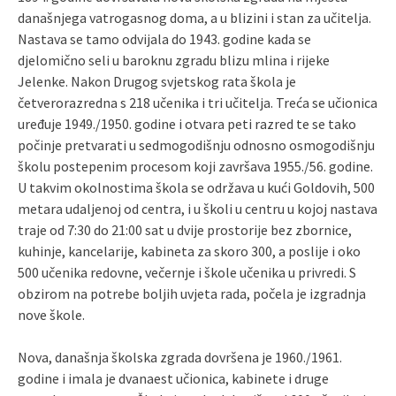
današnjega vatrogasnog doma, a u blizini i stan za učitelja.
Nastava se tamo odvijala do 1943. godine kada se
djelomično seli u baroknu zgradu blizu mlina i rijeke
Jelenke. Nakon Drugog svjetskog rata škola je
četverorazredna s 218 učenika i tri učitelja. Treća se učionica
uređuje 1949./1950. godine i otvara peti razred te se tako
počinje pretvarati u sedmogodišnju odnosno osmogodišnju
školu postepenim procesom koji završava 1955./56. godine.
U takvim okolnostima škola se održava u kući Goldovih, 500
metara udaljenoj od centra, i u školi u centru u kojoj nastava
traje od 7:30 do 21:00 sat u dvije prostorije bez zbornice,
kuhinje, kancelarije, kabineta za skoro 300, a poslije i oko
500 učenika redovne, večernje i škole učenika u privredi. S
obzirom na potrebe boljih uvjeta rada, počela je izgradnja
nove škole.
Nova, današnja školska zgrada dovršena je 1960./1961.
godine i imala je dvanaest učionica, kabinete i druge