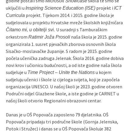
godine postali smo
škola te smo se
Microsoft Showcase
uključili u
projekt i
Inspiring Science Education (ISE)
ICT
projekt. Tijekom 2014. i 2015. godine škola je
Curricula
sudjelovala u projektu Hrvatske mreže školskih knjižničara
U suradnji s Tamburaškim
Čitamo mi, u obitelji svi.
orkestrom
naša škola je 2015. godine
Ratimir Joža Prosoli
organizirala 1. susret pjevačkih zborova osnovnih škola
Sisačko-moslavačke županije. S radom je 2015. godine
počela učenička zadruga Jelenak. Škola 2016. godine dobiva
novi krov i učionicu budućnosti, a od iste godine naša škola
sudjeluje u
u kojem
Time Project – Unite the Nations
sudjeluju učenici i škole iz cijeloga svijeta, koji je započela
organizacija UNESCO. U našoj školi je 2023. godine otvoren
Područni odjel Glazbene škole, a iste godine je CARNET u
našoj školi otvorio Regionalni obrazovni centar.
Danas je u OŠ Popovača zaposleno 79 djelatnika. OŠ
Popovača pripadaju tri područne škole (Gornja Jelenska,
Potok i Stružec) i danas se u OŠ Popovača školuje 382