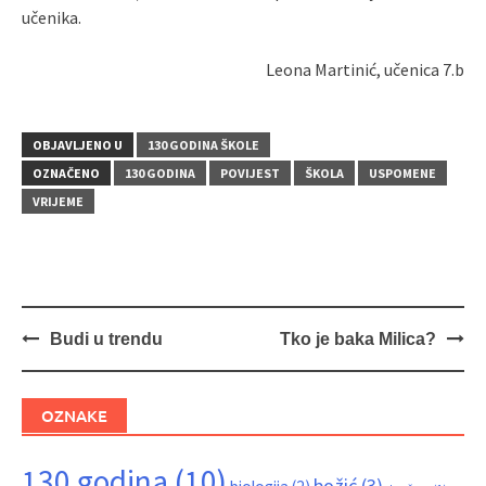
učenika.
Leona Martinić, učenica 7.b
OBJAVLJENO U
130 GODINA ŠKOLE
OZNAČENO
130 GODINA
POVIJEST
ŠKOLA
USPOMENE
VRIJEME
Navigacija
Budi u trendu
Tko je baka Milica?
objava
OZNAKE
130 godina
(10)
božić
(3)