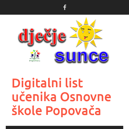
Skoči
do
sadržaja
Digitalni list
učenika Osnovne
škole Popovača