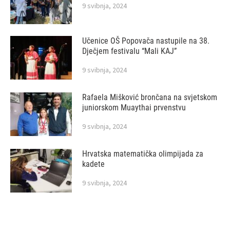
9 svibnja, 2024
Učenice OŠ Popovača nastupile na 38.
Dječjem festivalu “Mali KAJ”
9 svibnja, 2024
Rafaela Mišković brončana na svjetskom
juniorskom Muaythai prvenstvu
9 svibnja, 2024
Hrvatska matematička olimpijada za
kadete
9 svibnja, 2024