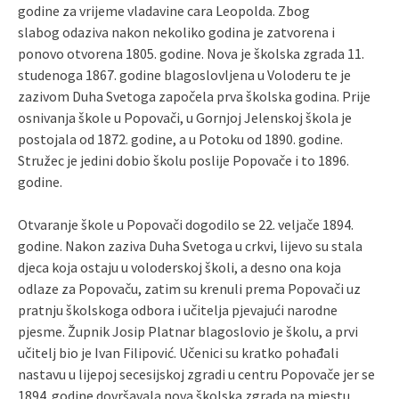
godine za vrijeme vladavine cara Leopolda. Zbog
slabog odaziva nakon nekoliko godina je zatvorena i
ponovo otvorena 1805. godine. Nova je školska zgrada 11.
studenoga 1867. godine blagoslovljena u Voloderu te je
zazivom Duha Svetoga započela prva školska godina. Prije
osnivanja škole u Popovači, u Gornjoj Jelenskoj škola je
postojala od 1872. godine, a u Potoku od 1890. godine.
Stružec je jedini dobio školu poslije Popovače i to 1896.
godine.
Otvaranje škole u Popovači dogodilo se 22. veljače 1894.
godine. Nakon zaziva Duha Svetoga u crkvi, lijevo su stala
djeca koja ostaju u voloderskoj školi, a desno ona koja
odlaze za Popovaču, zatim su krenuli prema Popovači uz
pratnju školskoga odbora i učitelja pjevajući narodne
pjesme. Župnik Josip Platnar blagoslovio je školu, a prvi
učitelj bio je Ivan Filipović. Učenici su kratko pohađali
nastavu u lijepoj secesijskoj zgradi u centru Popovače jer se
1894. godine dovršavala nova školska zgrada na mjestu