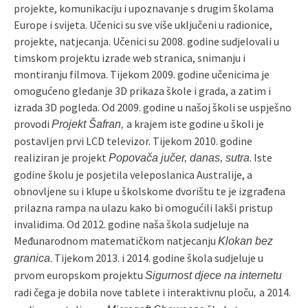
projekte, komunikaciju i upoznavanje s drugim školama
Europe i svijeta. Učenici su sve više uključeni u radionice,
projekte, natjecanja. Učenici su 2008. godine sudjelovali u
timskom projektu izrade web stranica, snimanju i
montiranju filmova. Tijekom 2009. godine učenicima je
omogućeno gledanje 3D prikaza škole i grada, a zatim i
izrada 3D pogleda. Od 2009. godine u našoj školi se uspješno
provodi
a krajem iste godine u školi je
Projekt Šafran,
postavljen prvi LCD televizor. Tijekom 2010. godine
realiziran je projekt
. Iste
Popovača jučer, danas, sutra
godine školu je posjetila veleposlanica Australije, a
obnovljene su i klupe u školskome dvorištu te je izgrađena
prilazna rampa na ulazu kako bi omogućili lakši pristup
invalidima. Od 2012. godine naša škola sudjeluje na
Međunarodnom matematičkom natjecanju
Klokan bez
. Tijekom 2013. i 2014. godine škola sudjeluje u
granica
prvom europskom projektu
Sigurnost djece na internetu
radi čega je dobila nove tablete i interaktivnu ploču
a 2014.
,