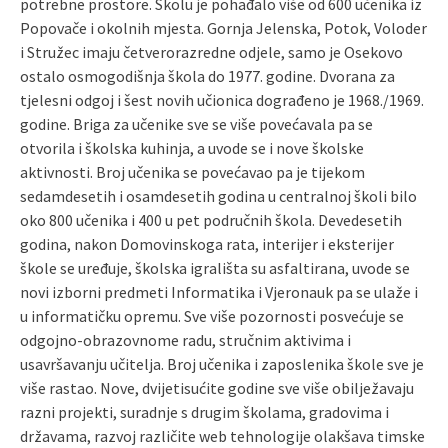
potrebne prostore. Školu je pohađalo više od 600 učenika iz
Popovače i okolnih mjesta. Gornja Jelenska, Potok, Voloder
i Stružec imaju četverorazredne odjele, samo je Osekovo
ostalo osmogodišnja škola do 1977. godine. Dvorana za
tjelesni odgoj i šest novih učionica dograđeno je 1968./1969.
godine. Briga za učenike sve se više povećavala pa se
otvorila i školska kuhinja, a uvode se i nove školske
aktivnosti. Broj učenika se povećavao pa je tijekom
sedamdesetih i osamdesetih godina u centralnoj školi bilo
oko 800 učenika i 400 u pet područnih škola. Devedesetih
godina, nakon Domovinskoga rata, interijer i eksterijer
škole se uređuje, školska igrališta su asfaltirana, uvode se
novi izborni predmeti Informatika i Vjeronauk pa se ulaže i
u informatičku opremu. Sve više pozornosti posvećuje se
odgojno-obrazovnome radu, stručnim aktivima i
usavršavanju učitelja. Broj učenika i zaposlenika škole sve je
više rastao. Nove, dvijetisućite godine sve više obilježavaju
razni projekti, suradnje s drugim školama, gradovima i
državama, razvoj različite web tehnologije olakšava timske