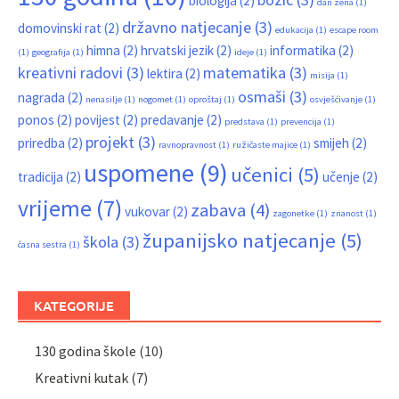
biologija
(2)
dan žena
(1)
državno natjecanje
(3)
domovinski rat
(2)
edukacija
(1)
escape room
himna
(2)
hrvatski jezik
(2)
informatika
(2)
(1)
geografija
(1)
ideje
(1)
kreativni radovi
(3)
matematika
(3)
lektira
(2)
misija
(1)
osmaši
(3)
nagrada
(2)
nenasilje
(1)
nogomet
(1)
oproštaj
(1)
osvješćivanje
(1)
ponos
(2)
povijest
(2)
predavanje
(2)
predstava
(1)
prevencija
(1)
projekt
(3)
priredba
(2)
smijeh
(2)
ravnopravnost
(1)
ružičaste majice
(1)
uspomene
(9)
učenici
(5)
tradicija
(2)
učenje
(2)
vrijeme
(7)
zabava
(4)
vukovar
(2)
zagonetke
(1)
znanost
(1)
županijsko natjecanje
(5)
škola
(3)
časna sestra
(1)
KATEGORIJE
130 godina škole
(10)
Kreativni kutak
(7)